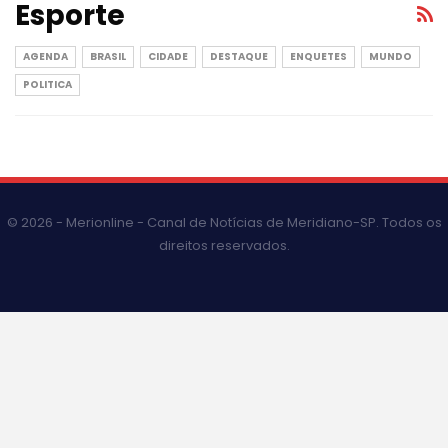
Esporte
AGENDA
BRASIL
CIDADE
DESTAQUE
ENQUETES
MUNDO
POLITICA
© 2026 - Merionline - Canal de Notícias de Meridiano-SP. Todos os
direitos reservados.